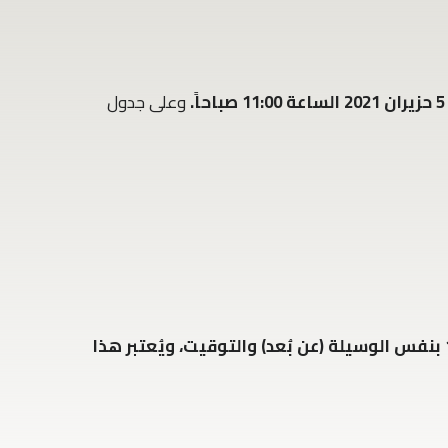
وعلى جدول
في حال عدم اكتمال النصاب في 5/6/2021، فينعقد إجتماع الجمعية العمومية حكماً يوم السبت في 19/6/2021 بنفس الوسيلة (عن بُعد) والتوقيت، ويُعتبر هذا